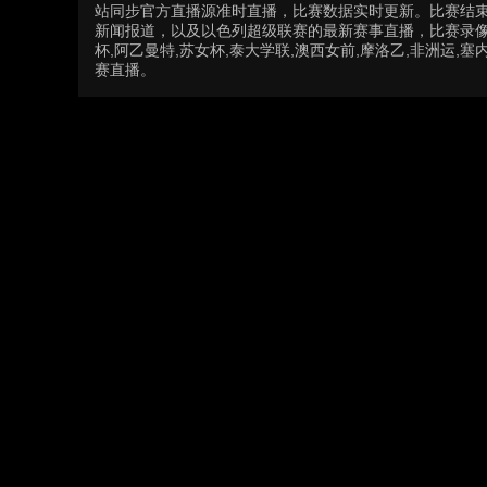
站同步官方直播源准时直播，比赛数据实时更新。比赛结
新闻报道，以及以色列超级联赛的最新赛事直播，比赛录像
杯,阿乙曼特,苏女杯,泰大学联,澳西女前,摩洛乙,非洲运,塞内
赛直播。