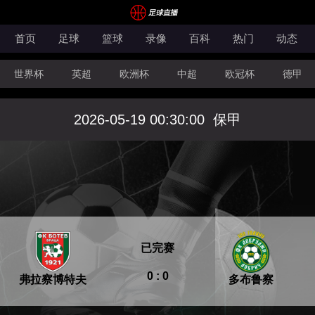
首页
足球
篮球
录像
百科
热门
动态
世界杯
英超
欧洲杯
中超
欧冠杯
德甲
CBA
FIBA洲际杯
2026-05-19 00:30:00
保甲
已完赛
0 : 0
弗拉察博特夫
多布鲁察