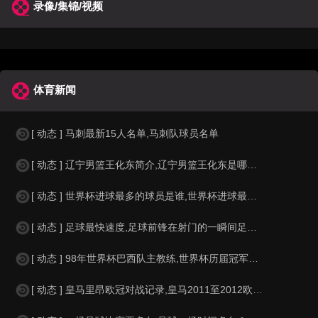
录像/集锦/视频
体育新闻
[ 动态 ] 马刺最新15人名单,马刺队球员名单
[ 动态 ] 辽宁男篮王化东简介,辽宁男篮王化东是哪里人？
[ 动态 ] 世界杯进球最多的球员是谁,世界杯进球最多的球员是谁？
[ 动态 ] 足球最快速度,足球前锋在射门的一瞬间足球的速度有多快？？
[ 动态 ] 98年世界杯巴西队主教练,世界杯历届冠军球队教练
[ 动态 ] 皇马里昂欧冠对战记录,皇马2011至2012欧冠赛程&nbs