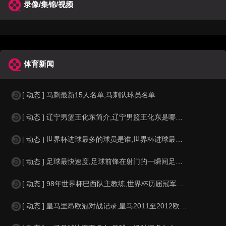
录像/集锦/视频
体育新闻
[ 动态 ] 马刺最新15人名单,马刺队球员名单
[ 动态 ] 辽宁男篮王化东简介,辽宁男篮王化东是哪里人？
[ 动态 ] 世界杯进球最多的球员是谁,世界杯进球最多的球员是谁？
[ 动态 ] 足球最快速度,足球前锋在射门的一瞬间足球的速度有多快？？
[ 动态 ] 98年世界杯巴西队主教练,世界杯历届冠军球队教练
[ 动态 ] 皇马里昂欧冠对战记录,皇马2011至2012欧冠赛程&nbs