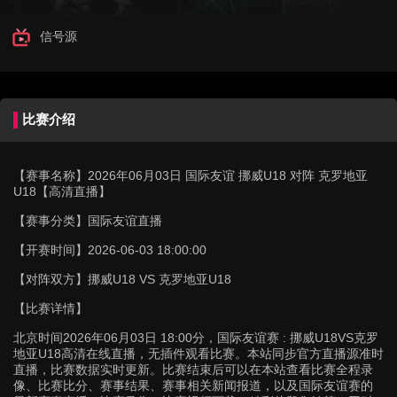
信号源
比赛介绍
【赛事名称】
2026年06月03日 国际友谊 挪威U18 对阵 克罗地亚
U18【高清直播】
【赛事分类】
国际友谊直播
【开赛时间】
2026-06-03 18:00:00
【对阵双方】
挪威U18 VS 克罗地亚U18
【比赛详情】
北京时间2026年06月03日 18:00分，国际友谊赛 : 挪威U18VS克罗
地亚U18高清在线直播，无插件观看比赛。本站同步官方直播源准时
直播，比赛数据实时更新。比赛结束后可以在本站查看比赛全程录
像、比赛比分、赛事结果、赛事相关新闻报道，以及国际友谊赛的