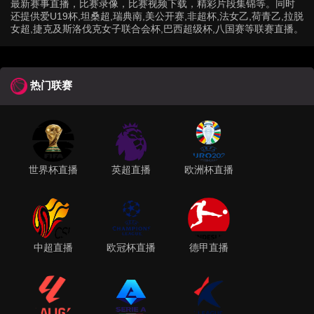
最新赛事直播，比赛录像，比赛视频下载，精彩片段集锦等。同时
还提供爱U19杯,坦桑超,瑞典南,美公开赛,非超杯,法女乙,荷青乙,拉脱
女超,捷克及斯洛伐克女子联合会杯,巴西超级杯,八国赛等联赛直播。
热门联赛
世界杯直播
英超直播
欧洲杯直播
中超直播
欧冠杯直播
德甲直播