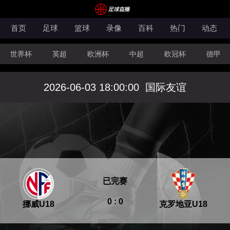
首页
足球
篮球
录像
百科
热门
动态
世界杯
英超
欧洲杯
中超
欧冠杯
德甲
CBA
FIBA洲际杯
2026-06-03 18:00:00
国际友谊
已完赛
0 : 0
挪威U18
克罗地亚U18