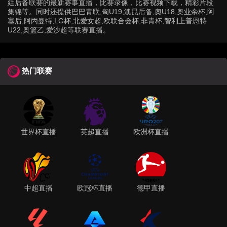
廷后备联赛的最新赛事直播，比赛录像，比赛视频下载，精彩片段
集锦等。同时还提供巴巴青联,匈U19,澳昆后备,奧U18,奥业余杯,阿
塞后,阿丙曼特,LG杯,北爱女超,欧联合会杯,非青杯,智利上普恩特
U22,奥篮乙,爱沙超等联赛直播。
热门联赛
世界杯直播
英超直播
欧洲杯直播
中超直播
欧冠杯直播
德甲直播