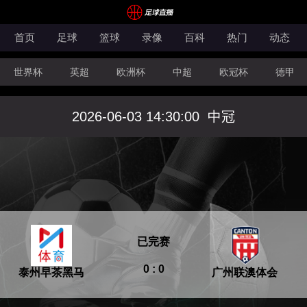
首页
足球
篮球
录像
百科
热门
动态
世界杯
英超
欧洲杯
中超
欧冠杯
德甲
CBA
FIBA洲际杯
2026-06-03 14:30:00
中冠
已完赛
0 : 0
泰州早茶黑马
广州联澳体会