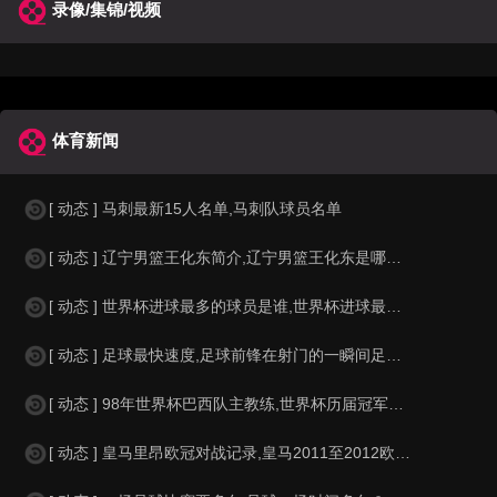
录像/集锦/视频
体育新闻
[ 动态 ] 马刺最新15人名单,马刺队球员名单
[ 动态 ] 辽宁男篮王化东简介,辽宁男篮王化东是哪里人？
[ 动态 ] 世界杯进球最多的球员是谁,世界杯进球最多的球员是谁？
[ 动态 ] 足球最快速度,足球前锋在射门的一瞬间足球的速度有多快？？
[ 动态 ] 98年世界杯巴西队主教练,世界杯历届冠军球队教练
[ 动态 ] 皇马里昂欧冠对战记录,皇马2011至2012欧冠赛程&nbs