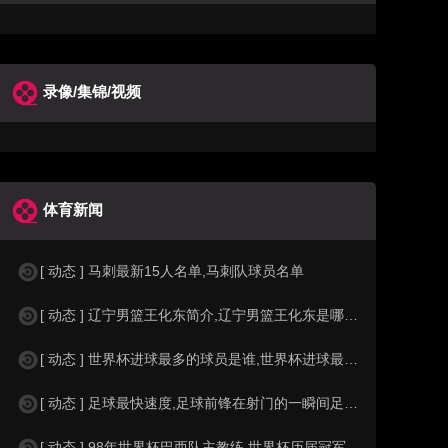
录像/集锦/视频
体育新闻
[ 动态 ] 马刺最新15人名单,马刺队球员名单
[ 动态 ] 辽宁男篮王化东简介,辽宁男篮王化东是哪里人？
[ 动态 ] 世界杯进球最多的球员是谁,世界杯进球最多的球员是谁？
[ 动态 ] 足球最快速度,足球前锋在射门的一瞬间足球的速度有多快？？
[ 动态 ] 98年世界杯巴西队主教练,世界杯历届冠军球队教练