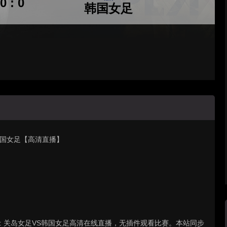
0 : 0
韩国女足
 韩国女足【高清直播】
标赛 : 关岛女足VS韩国女足高清在线直播，无插件观看比赛。本站同步