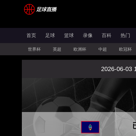
首页
足球
篮球
录像
百科
热门
世界杯
英超
欧洲杯
中超
欧冠杯
2026-06-03 