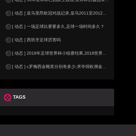
[ 动态 ] 皇马里昂欧冠对战记录,皇马2011至2012欧冠赛程&nbs
[ 动态 ] 一场足球比赛要多久,足球一场时间多久？
[ 动态 ] 西班牙足球厉害吗
[ 动态 ] 2018年足球世界杯小组赛结果,2018世界杯中国进入a组
[ 动态 ] c罗梅西金靴奖分别有多少,求夺得欧洲金靴奖与各大联赛金靴奖最
TAGS