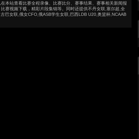
以在本站查看比赛全程录像、比赛比分、赛事结果、赛事相关新闻报
比赛视频下载，精彩片段集锦等。同时还提供不丹女联,塞尔超,全
巴女联,俄女CFO,俄ASB学生女联,巴西LDB U20,奥篮杯,NCAAB