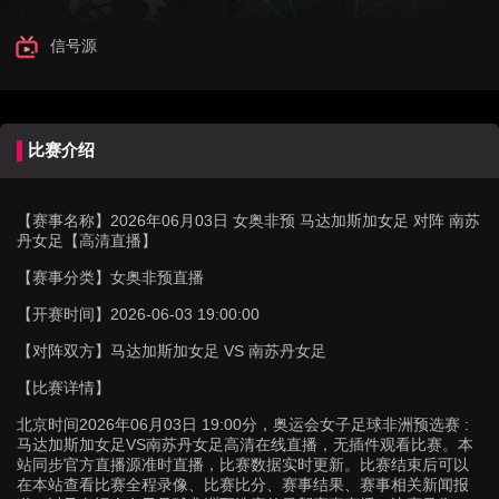
信号源
比赛介绍
【赛事名称】
2026年06月03日 女奥非预 马达加斯加女足 对阵 南苏
丹女足【高清直播】
【赛事分类】
女奥非预直播
【开赛时间】
2026-06-03 19:00:00
【对阵双方】
马达加斯加女足 VS 南苏丹女足
【比赛详情】
北京时间2026年06月03日 19:00分，奥运会女子足球非洲预选赛 :
马达加斯加女足VS南苏丹女足高清在线直播，无插件观看比赛。本
站同步官方直播源准时直播，比赛数据实时更新。比赛结束后可以
在本站查看比赛全程录像、比赛比分、赛事结果、赛事相关新闻报