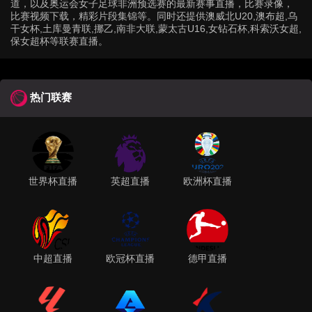
道，以及奥运会女子足球非洲预选赛的最新赛事直播，比赛录像，
比赛视频下载，精彩片段集锦等。同时还提供澳威北U20,澳布超,乌
干女杯,土库曼青联,挪乙,南非大联,蒙太古U16,女钻石杯,科索沃女超,
保女超杯等联赛直播。
热门联赛
世界杯直播
英超直播
欧洲杯直播
中超直播
欧冠杯直播
德甲直播