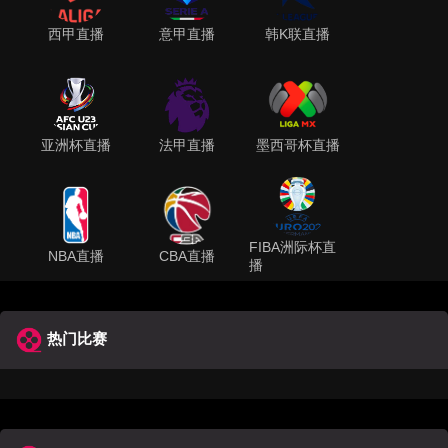
西甲直播
意甲直播
韩K联直播
亚洲杯直播
法甲直播
墨西哥杯直播
FIBA洲际杯直
NBA直播
CBA直播
播
热门比赛