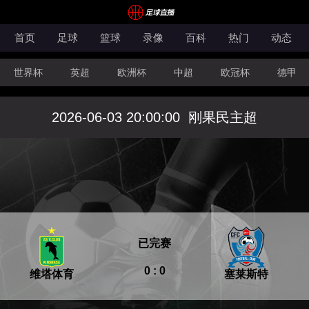
首页
足球
篮球
录像
百科
热门
动态
世界杯
英超
欧洲杯
中超
欧冠杯
德甲
CBA
FIBA洲际杯
2026-06-03 20:00:00
刚果民主超
已完赛
0 : 0
维塔体育
塞莱斯特