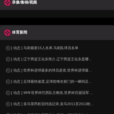
录像/集锦/视频
体育新闻
[ 动态 ] 马刺最新15人名单,马刺队球员名单
[ 动态 ] 辽宁男篮王化东简介,辽宁男篮王化东是哪里人？
[ 动态 ] 世界杯进球最多的球员是谁,世界杯进球最多的球员是谁？
[ 动态 ] 足球最快速度,足球前锋在射门的一瞬间足球的速度有多快？？
[ 动态 ] 98年世界杯巴西队主教练,世界杯历届冠军球队教练
[ 动态 ] 皇马里昂欧冠对战记录,皇马2011至2012欧冠赛程&nbs