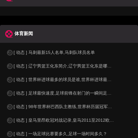
体育新闻
[ 动态 ] 马刺最新15人名单,马刺队球员名单
[ 动态 ] 辽宁男篮王化东简介,辽宁男篮王化东是哪里人？
[ 动态 ] 世界杯进球最多的球员是谁,世界杯进球最多的球员是谁？
[ 动态 ] 足球最快速度,足球前锋在射门的一瞬间足球的速度有多快？？
[ 动态 ] 98年世界杯巴西队主教练,世界杯历届冠军球队教练
[ 动态 ] 皇马里昂欧冠对战记录,皇马2011至2012欧冠赛程&nbs
[ 动态 ] 一场足球比赛要多久,足球一场时间多久？