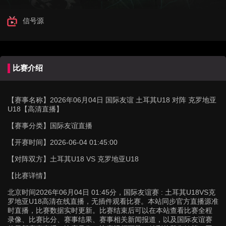
信号源
比赛介绍
【赛事名称】
2026年06月04日 国际友谊 土耳其U18 对阵 克罗地亚
U18【高清直播】
【赛事分类】
国际友谊直播
【开赛时间】
2026-06-04 01:45:00
【对阵双方】
土耳其U18 VS 克罗地亚U18
【比赛详情】
北京时间2026年06月04日 01:45分，国际友谊赛 : 土耳其U18VS克
罗地亚U18高清在线直播，无插件观看比赛。本站同步官方直播源准
时直播，比赛数据实时更新。比赛结束后可以在本站查看比赛全程
录像、比赛比分、赛事结果、赛事相关新闻报道，以及国际友谊赛