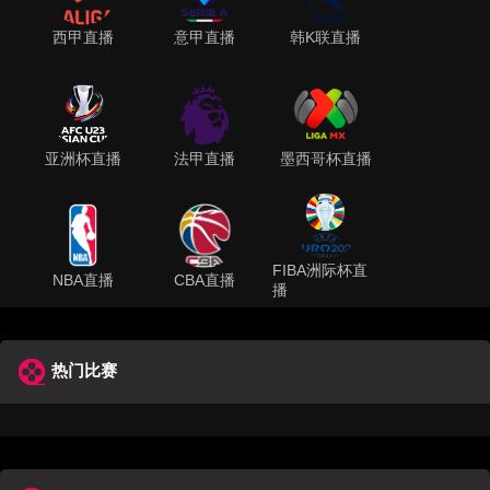
西甲直播
意甲直播
韩K联直播
亚洲杯直播
法甲直播
墨西哥杯直播
FIBA洲际杯直
NBA直播
CBA直播
播
热门比赛