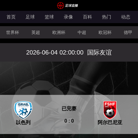
首页
足球
篮球
录像
百科
热门
动态
世界杯
英超
欧洲杯
中超
欧冠杯
德甲
CBA
FIBA洲际杯
2026-06-04 02:00:00
国际友谊
已完赛
0 : 0
以色列
阿尔巴尼亚