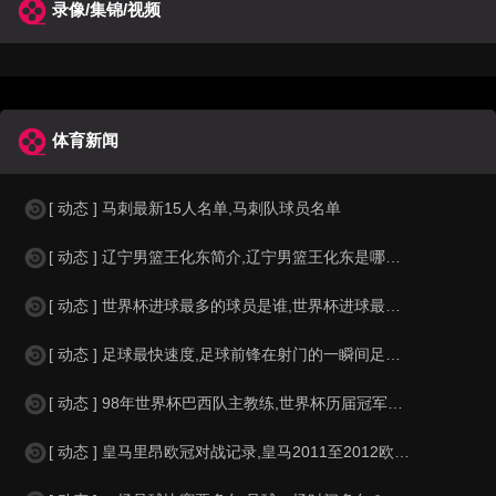
录像/集锦/视频
体育新闻
[ 动态 ] 马刺最新15人名单,马刺队球员名单
[ 动态 ] 辽宁男篮王化东简介,辽宁男篮王化东是哪里人？
[ 动态 ] 世界杯进球最多的球员是谁,世界杯进球最多的球员是谁？
[ 动态 ] 足球最快速度,足球前锋在射门的一瞬间足球的速度有多快？？
[ 动态 ] 98年世界杯巴西队主教练,世界杯历届冠军球队教练
[ 动态 ] 皇马里昂欧冠对战记录,皇马2011至2012欧冠赛程&nbs