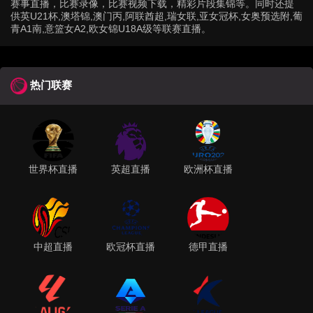
赛事直播，比赛录像，比赛视频下载，精彩片段集锦等。同时还提
供英U21杯,澳塔锦,澳门丙,阿联酋超,瑞女联,亚女冠杯,女奥预选附,葡
青A1南,意篮女A2,欧女锦U18A级等联赛直播。
热门联赛
世界杯直播
英超直播
欧洲杯直播
中超直播
欧冠杯直播
德甲直播