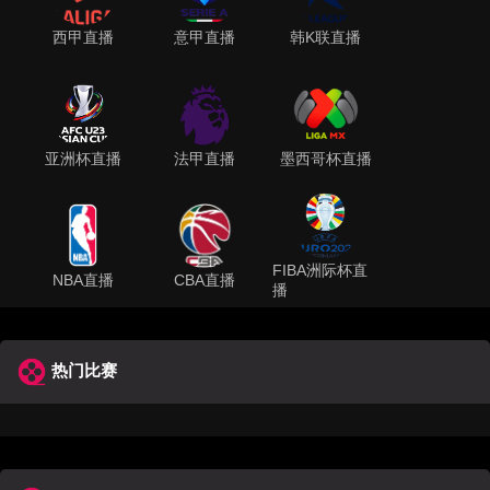
西甲直播
意甲直播
韩K联直播
亚洲杯直播
法甲直播
墨西哥杯直播
FIBA洲际杯直
NBA直播
CBA直播
播
热门比赛