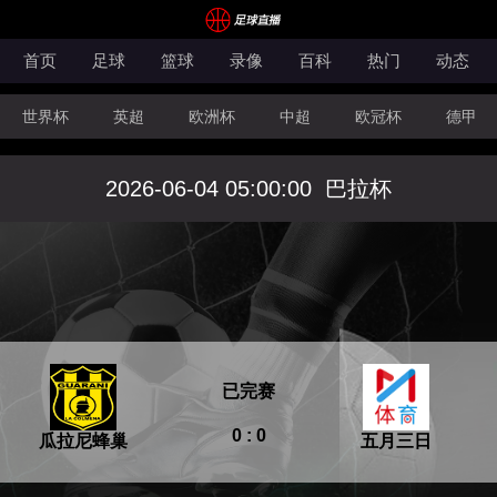
首页
足球
篮球
录像
百科
热门
动态
世界杯
英超
欧洲杯
中超
欧冠杯
德甲
CBA
FIBA洲际杯
2026-06-04 05:00:00
巴拉杯
已完赛
0 : 0
瓜拉尼蜂巢
五月三日