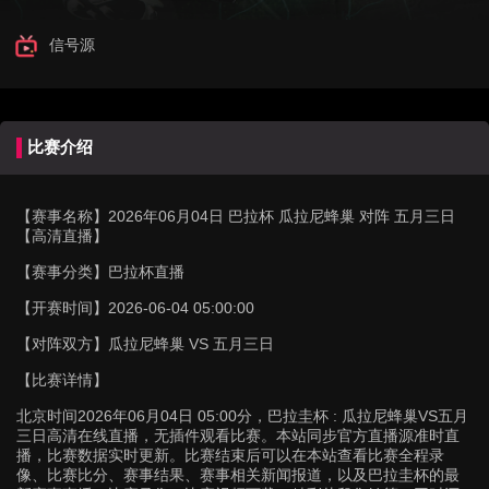
信号源
比赛介绍
【赛事名称】
2026年06月04日 巴拉杯 瓜拉尼蜂巢 对阵 五月三日
【高清直播】
【赛事分类】
巴拉杯直播
【开赛时间】
2026-06-04 05:00:00
【对阵双方】
瓜拉尼蜂巢 VS 五月三日
【比赛详情】
北京时间2026年06月04日 05:00分，巴拉圭杯 : 瓜拉尼蜂巢VS五月
三日高清在线直播，无插件观看比赛。本站同步官方直播源准时直
播，比赛数据实时更新。比赛结束后可以在本站查看比赛全程录
像、比赛比分、赛事结果、赛事相关新闻报道，以及巴拉圭杯的最