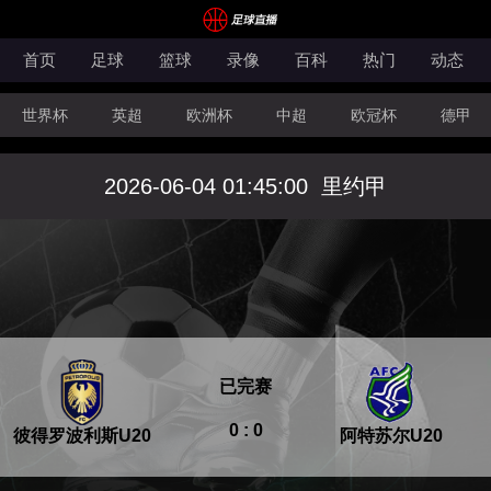
首页
足球
篮球
录像
百科
热门
动态
世界杯
英超
欧洲杯
中超
欧冠杯
德甲
CBA
FIBA洲际杯
2026-06-04 01:45:00
里约甲
已完赛
0 : 0
彼得罗波利斯U20
阿特苏尔U20