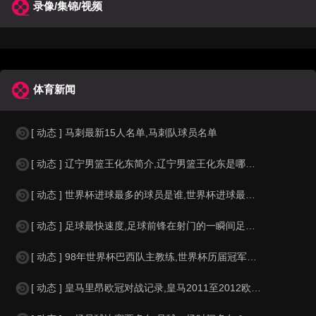
录像/集锦/视频
体育新闻
[ 动态 ] 马刺最新15人名单,马刺队球员名单
[ 动态 ] 辽宁男篮王化东简介,辽宁男篮王化东是哪里人？
[ 动态 ] 世界杯进球最多的球员是谁,世界杯进球最多的球员是谁？
[ 动态 ] 足球最快速度,足球前锋在射门的一瞬间足球的速度有多快？？
[ 动态 ] 98年世界杯巴西队主教练,世界杯历届冠军球队教练
[ 动态 ] 皇马里昂欧冠对战记录,皇马2011至2012欧冠赛程&nbs