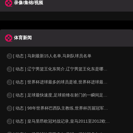
录像/集锦/视频
体育新闻
[ 动态 ] 马刺最新15人名单,马刺队球员名单
[ 动态 ] 辽宁男篮王化东简介,辽宁男篮王化东是哪里人？
[ 动态 ] 世界杯进球最多的球员是谁,世界杯进球最多的球员是谁？
[ 动态 ] 足球最快速度,足球前锋在射门的一瞬间足球的速度有多快？？
[ 动态 ] 98年世界杯巴西队主教练,世界杯历届冠军球队教练
[ 动态 ] 皇马里昂欧冠对战记录,皇马2011至2012欧冠赛程&nbs