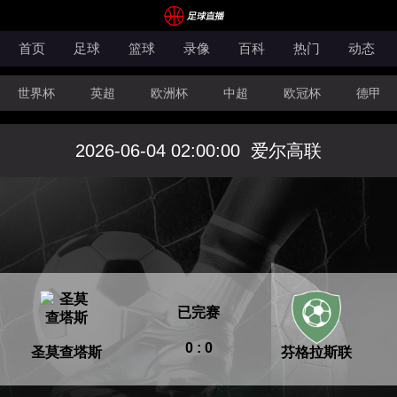
首页
足球
篮球
录像
百科
热门
动态
世界杯
英超
欧洲杯
中超
欧冠杯
德甲
CBA
FIBA洲际杯
2026-06-04 02:00:00
爱尔高联
已完赛
0 : 0
圣莫查塔斯
芬格拉斯联