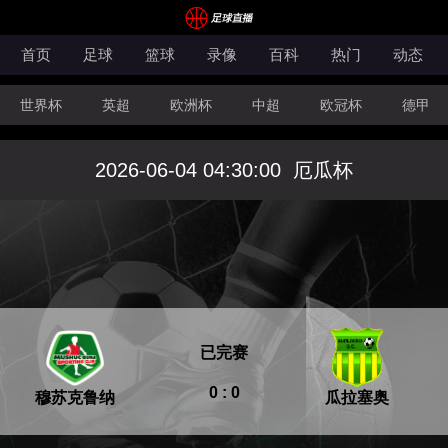
首页
足球
篮球
录像
百科
热门
动态
世界杯
英超
欧洲杯
中超
欧冠杯
德甲
CBA
FIBA洲际杯
2026-06-04 04:30:00
厄瓜杯
已完赛
0 : 0
穆苏克鲁纳
瓜拉塞奥