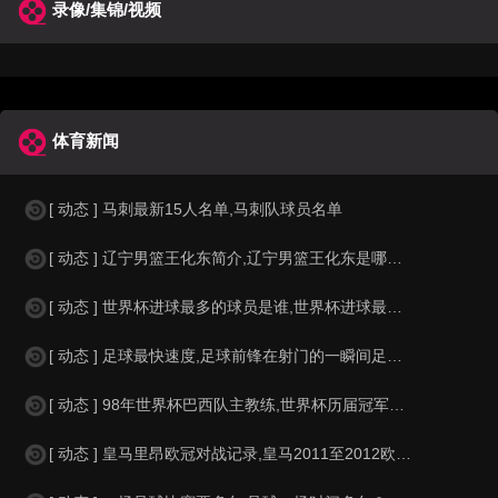
录像/集锦/视频
体育新闻
[ 动态 ] 马刺最新15人名单,马刺队球员名单
[ 动态 ] 辽宁男篮王化东简介,辽宁男篮王化东是哪里人？
[ 动态 ] 世界杯进球最多的球员是谁,世界杯进球最多的球员是谁？
[ 动态 ] 足球最快速度,足球前锋在射门的一瞬间足球的速度有多快？？
[ 动态 ] 98年世界杯巴西队主教练,世界杯历届冠军球队教练
[ 动态 ] 皇马里昂欧冠对战记录,皇马2011至2012欧冠赛程&nbs