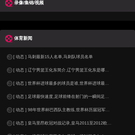
录像/集锦/视频
体育新闻
[ 动态 ] 马刺最新15人名单,马刺队球员名单
[ 动态 ] 辽宁男篮王化东简介,辽宁男篮王化东是哪里人？
[ 动态 ] 世界杯进球最多的球员是谁,世界杯进球最多的球员是谁？
[ 动态 ] 足球最快速度,足球前锋在射门的一瞬间足球的速度有多快？？
[ 动态 ] 98年世界杯巴西队主教练,世界杯历届冠军球队教练
[ 动态 ] 皇马里昂欧冠对战记录,皇马2011至2012欧冠赛程&nbs