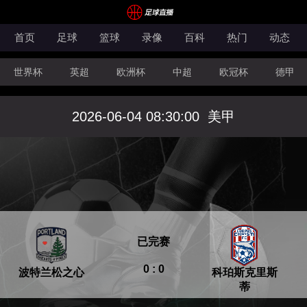
首页
足球
篮球
录像
百科
热门
动态
世界杯
英超
欧洲杯
中超
欧冠杯
德甲
CBA
FIBA洲际杯
2026-06-04 08:30:00
美甲
已完赛
0 : 0
波特兰松之心
科珀斯克里斯
蒂