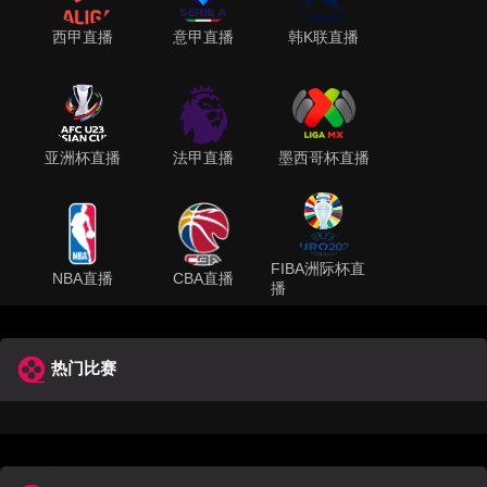
西甲直播
意甲直播
韩K联直播
亚洲杯直播
法甲直播
墨西哥杯直播
FIBA洲际杯直
NBA直播
CBA直播
播
热门比赛