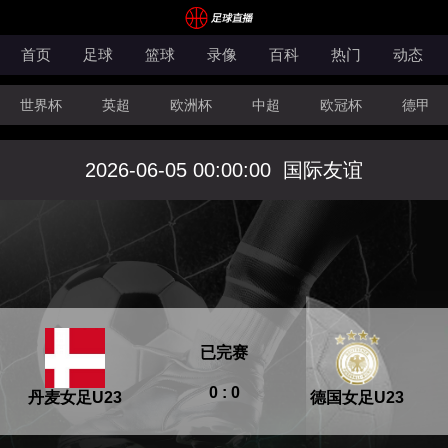
首页
足球
篮球
录像
百科
热门
动态
世界杯
英超
欧洲杯
中超
欧冠杯
德甲
CBA
FIBA洲际杯
2026-06-05 00:00:00
国际友谊
已完赛
0 : 0
丹麦女足U23
德国女足U23