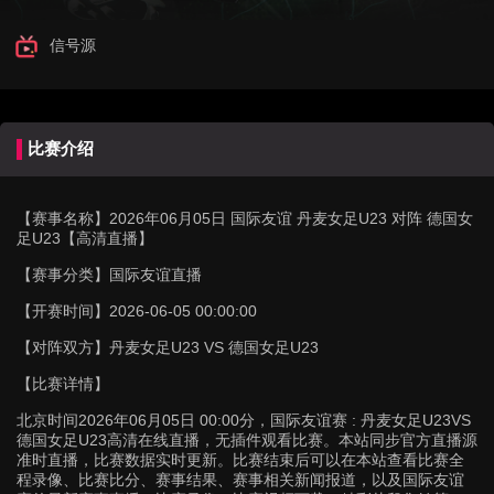
信号源
比赛介绍
【赛事名称】
2026年06月05日 国际友谊 丹麦女足U23 对阵 德国女
足U23【高清直播】
【赛事分类】
国际友谊直播
【开赛时间】
2026-06-05 00:00:00
【对阵双方】
丹麦女足U23 VS 德国女足U23
【比赛详情】
北京时间2026年06月05日 00:00分，国际友谊赛 : 丹麦女足U23VS
德国女足U23高清在线直播，无插件观看比赛。本站同步官方直播源
准时直播，比赛数据实时更新。比赛结束后可以在本站查看比赛全
程录像、比赛比分、赛事结果、赛事相关新闻报道，以及国际友谊