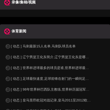
录像/集锦/视频
体育新闻
[ 动态 ] 马刺最新15人名单,马刺队球员名单
[ 动态 ] 辽宁男篮王化东简介,辽宁男篮王化东是哪里人？
[ 动态 ] 世界杯进球最多的球员是谁,世界杯进球最多的球员是谁？
[ 动态 ] 足球最快速度,足球前锋在射门的一瞬间足球的速度有多快？？
[ 动态 ] 98年世界杯巴西队主教练,世界杯历届冠军球队教练
[ 动态 ] 皇马里昂欧冠对战记录,皇马2011至2012欧冠赛程&nbs