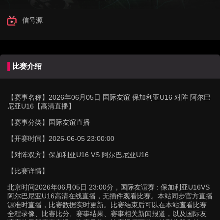
信号源
比赛介绍
【赛事名称】
2026年06月05日 国际友谊 保加利亚U16 对阵 阿尔巴
尼亚U16【高清直播】
【赛事分类】
国际友谊直播
【开赛时间】
2026-06-05 23:00:00
【对阵双方】
保加利亚U16 VS 阿尔巴尼亚U16
【比赛详情】
北京时间2026年06月05日 23:00分，国际友谊赛 : 保加利亚U16VS
阿尔巴尼亚U16高清在线直播，无插件观看比赛。本站同步官方直播
源准时直播，比赛数据实时更新。比赛结束后可以在本站查看比赛
全程录像、比赛比分、赛事结果、赛事相关新闻报道，以及国际友