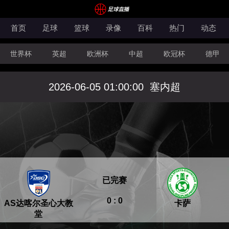
首页
足球
篮球
录像
百科
热门
动态
世界杯
英超
欧洲杯
中超
欧冠杯
德甲
CBA
FIBA洲际杯
2026-06-05 01:00:00
塞内超
已完赛
0 : 0
AS达喀尔圣心大教
卡萨
堂