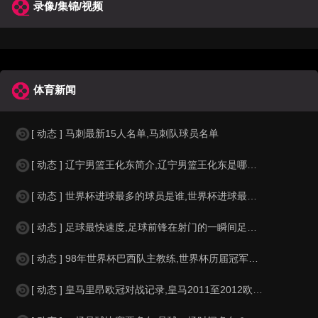
录像/集锦/视频
体育新闻
[ 动态 ] 马刺最新15人名单,马刺队球员名单
[ 动态 ] 辽宁男篮王化东简介,辽宁男篮王化东是哪里人？
[ 动态 ] 世界杯进球最多的球员是谁,世界杯进球最多的球员是谁？
[ 动态 ] 足球最快速度,足球前锋在射门的一瞬间足球的速度有多快？？
[ 动态 ] 98年世界杯巴西队主教练,世界杯历届冠军球队教练
[ 动态 ] 皇马里昂欧冠对战记录,皇马2011至2012欧冠赛程&nbs