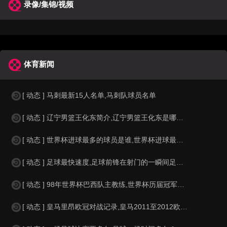
录像/集锦/视频
体育新闻
[ 动态 ] 马刺最新15人名单,马刺队球员名单
[ 动态 ] 辽宁男篮王化东简介,辽宁男篮王化东是哪里人？
[ 动态 ] 世界杯进球最多的球员是谁,世界杯进球最多的球员是谁？
[ 动态 ] 足球最快速度,足球前锋在射门的一瞬间足球的速度有多快？？
[ 动态 ] 98年世界杯巴西队主教练,世界杯历届冠军球队教练
[ 动态 ] 皇马里昂欧冠对战记录,皇马2011至2012欧冠赛程&nbs