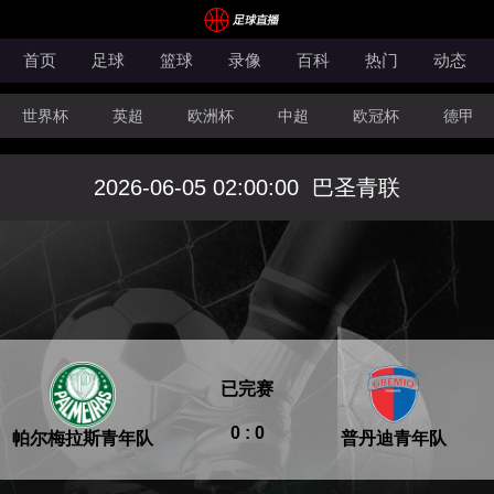
首页
足球
篮球
录像
百科
热门
动态
世界杯
英超
欧洲杯
中超
欧冠杯
德甲
CBA
FIBA洲际杯
2026-06-05 02:00:00
巴圣青联
已完赛
0 : 0
帕尔梅拉斯青年队
普丹迪青年队