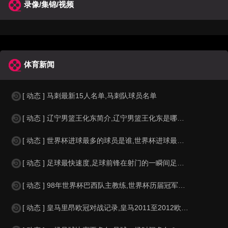
录像/集锦/视频
体育新闻
[ 动态 ] 马刺最新15人名单,马刺队球员名单
[ 动态 ] 辽宁男篮王化东简介,辽宁男篮王化东是哪里人？
[ 动态 ] 世界杯进球最多的球员是谁,世界杯进球最多的球员是谁？
[ 动态 ] 足球最快速度,足球前锋在射门的一瞬间足球的速度有多快？？
[ 动态 ] 98年世界杯巴西队主教练,世界杯历届冠军球队教练
[ 动态 ] 皇马里昂欧冠对战记录,皇马2011至2012欧冠赛程&nbs