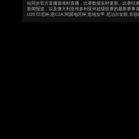
站同步官方直播源准时直播，比赛数据实时更新。比赛结
新闻报道，以及澳大利亚维多利亚州超级联赛的最新赛事
U20,印尼杯,意C2A,阿国地区杯,危地女甲,尼泊尔女联,非