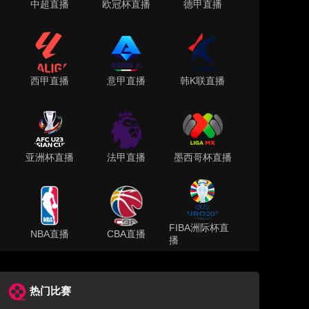
中超直播
欧冠杯直播
德甲直播
西甲直播
意甲直播
韩K联直播
亚洲杯直播
法甲直播
墨西哥杯直播
FIBA洲际杯直
NBA直播
CBA直播
播
热门比赛