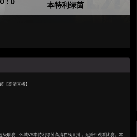
0 : 0
本特利绿茵
利绿茵【高清直播】
亚州超级联赛 : 休城VS本特利绿茵高清在线直播，无插件观看比赛。本