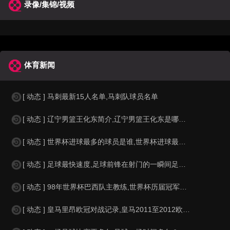
录像/集锦/视频
体育新闻
[ 动态 ] 马刺最新15人名单,马刺队球员名单
[ 动态 ] 辽宁男篮王化东简介,辽宁男篮王化东是哪里人？
[ 动态 ] 世界杯进球最多的球员是谁,世界杯进球最多的球员是谁？
[ 动态 ] 足球最快速度,足球前锋在射门的一瞬间足球的速度有多快？？
[ 动态 ] 98年世界杯巴西队主教练,世界杯历届冠军球队教练
[ 动态 ] 皇马里昂欧冠对战记录,皇马2011至2012欧冠赛程&nbs