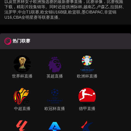
以及世界杯女子欧洲预选赛的最新赛事直播，比赛录像，比赛视频
下载，精彩片段集锦等。同时还提供洲际杯,越南乙,卢森乙,拉脱杯,
法罗甲,中台T1联赛,欧女锦U16B级,欧篮联,墨CIBAPAC,非篮锦
U16,CBA全明星赛等联赛直播。
热门联赛
世界杯直播
英超直播
欧洲杯直播
中超直播
欧冠杯直播
德甲直播