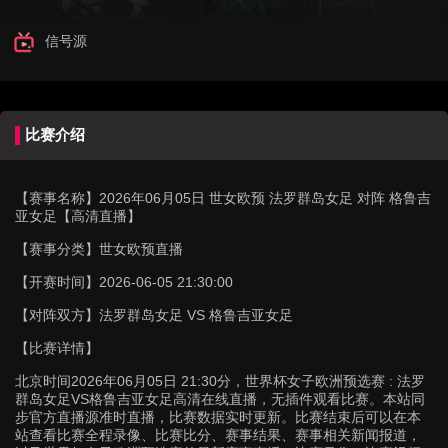
信号源
比赛介绍
【赛事名称】
2026年06月05日 世女欧预 法罗群岛女足 对阵 格鲁吉
亚女足【高清直播】
【赛事分类】
世女欧预直播
【开赛时间】
2026-06-05 21:30:00
【对阵双方】
法罗群岛女足 VS 格鲁吉亚女足
【比赛详情】
北京时间2026年06月05日 21:30分，世界杯女子欧洲预选赛 : 法罗
群岛女足VS格鲁吉亚女足高清在线直播，无插件观看比赛。本站同
步官方直播源准时直播，比赛数据实时更新。比赛结束后可以在本
站查看比赛全程录像、比赛比分、赛事结果、赛事相关新闻报道，