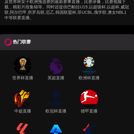
及世界杯女子欧洲预选赛的最新赛事直播，比赛录像，比赛视频下
载，精彩片段集锦等。同时还提供巴帕拉U19,以超级杯,以超杯,威冠
联,阿尔巴甲,所罗岛联,厄乙,韩国联盟杯,菲UCBL,俄学联,澳女NBL1
中等联赛直播。
热门联赛
世界杯直播
英超直播
欧洲杯直播
中超直播
欧冠杯直播
德甲直播