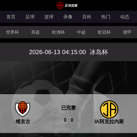
首页
足球
篮球
录像
百科
热门
动态
世界杯
英超
欧洲杯
中超
欧冠杯
德甲
CBA
FIBA洲际杯
2026-06-13 04:15:00
冰岛杯
已完赛
0 : 0
维京古
IA阿克拉内斯