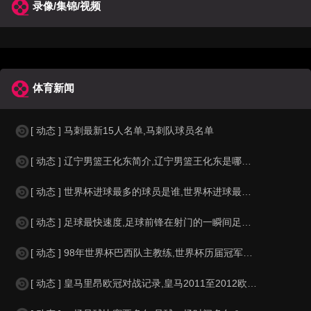
录像/集锦/视频
体育新闻
[ 动态 ] 马刺最新15人名单,马刺队球员名单
[ 动态 ] 辽宁男篮王化东简介,辽宁男篮王化东是哪里人？
[ 动态 ] 世界杯进球最多的球员是谁,世界杯进球最多的球员是谁？
[ 动态 ] 足球最快速度,足球前锋在射门的一瞬间足球的速度有多快？？
[ 动态 ] 98年世界杯巴西队主教练,世界杯历届冠军球队教练
[ 动态 ] 皇马里昂欧冠对战记录,皇马2011至2012欧冠赛程&nbs