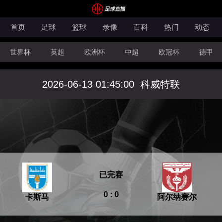
首页
足球
篮球
录像
百科
热门
动态
世界杯
英超
欧洲杯
中超
欧冠杯
德甲
CBA
FIBA洲际杯
2026-06-13 01:45:00
科威特联
已完赛
0 : 0
卡斯马
阿尔纳赛尔