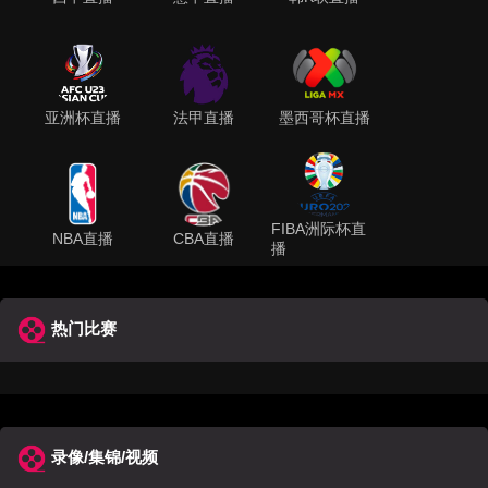
亚洲杯直播
法甲直播
墨西哥杯直播
FIBA洲际杯直
NBA直播
CBA直播
播
热门比赛
录像/集锦/视频