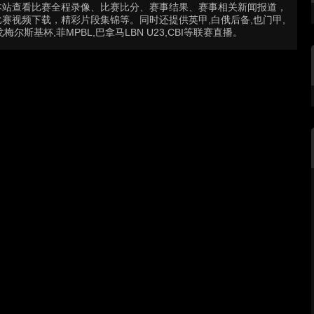
本站查看比赛全程录像、比赛比分、赛事结果、赛事相关新闻报道，
赛视频下载，精彩片段集锦等。同时还提供英甲,白俄后备,也门甲,
戈梅尔斯基杯,菲MPBL,巴拿马LBN U23,CBI等联赛直播。