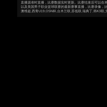
直播源准时直播，比赛数据实时更新。比赛结束后可以在
以及美国男子职业篮球联赛的最新赛事直播，比赛录像，比
澳维超,西青U19,OSN杯,台木兰联,苏低联,瑞典丁,韩K3联,