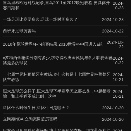
皇马里昂欧冠对战记录,皇马2011至2012欧冠赛程 要具体开
2024-
赛日期和
10-23
一场足球比赛要多久,足球一场时间多久？
2024-10-23
西班牙足球厉害吗
2024-10-22
2024-10-
2018年足球世界杯小组赛结果,2018世界杯中国进入a组
22
c罗梅西金靴奖分别有多少,求夺得欧洲金靴奖与各大联赛金靴
2024-
奖最多的球员……
10-22
十七届世界杯葡萄牙主教练,奥什么拉是十七届世界杯葡萄牙
2024-
队主教练
10-21
恒大足球怎么样了,恒大足球下半赛季怎么那么臭，中超都老
2024-
输，和上半程不成比例，这种
10-21
科比什么时候生日,科比生日是哪天？
2024-10-20
立陶宛NBA,立陶宛男篮厉害吗
2024-10-20
巴黎圣日耳曼粉色训练服,博士穿黑色的衣服，那穿蓝色和红