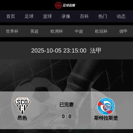
首页
足球
篮球
录像
百科
热门
动态
世界杯
英超
欧洲杯
中超
欧冠杯
德甲
CBA
FIBA洲际杯
2025-10-05 23:15:00
法甲
已完赛
0 : 0
昂热
斯特拉斯堡