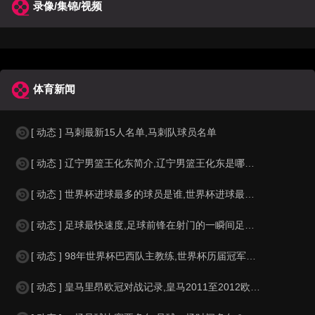
录像/集锦/视频
体育新闻
[ 动态 ] 马刺最新15人名单,马刺队球员名单
[ 动态 ] 辽宁男篮王化东简介,辽宁男篮王化东是哪里人？
[ 动态 ] 世界杯进球最多的球员是谁,世界杯进球最多的球员是谁？
[ 动态 ] 足球最快速度,足球前锋在射门的一瞬间足球的速度有多快？？
[ 动态 ] 98年世界杯巴西队主教练,世界杯历届冠军球队教练
[ 动态 ] 皇马里昂欧冠对战记录,皇马2011至2012欧冠赛程&nbs