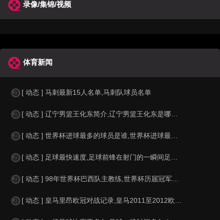
录像/集锦/视频
体育新闻
[ 动态 ] 马刺最新15人名单,马刺队球员名单
[ 动态 ] 辽宁男篮王化东简介,辽宁男篮王化东是哪里人？
[ 动态 ] 世界杯进球最多的球员是谁,世界杯进球最多的球员是谁？
[ 动态 ] 足球最快速度,足球前锋在射门的一瞬间足球的速度有多快？？
[ 动态 ] 98年世界杯巴西队主教练,世界杯历届冠军球队教练
[ 动态 ] 皇马里昂欧冠对战记录,皇马2011至2012欧冠赛程&nbs