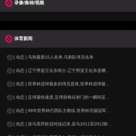
录像/集锦/视频
体育新闻
[ 动态 ] 马刺最新15人名单,马刺队球员名单
[ 动态 ] 辽宁男篮王化东简介,辽宁男篮王化东是哪里人？
[ 动态 ] 世界杯进球最多的球员是谁,世界杯进球最多的球员是谁？
[ 动态 ] 足球最快速度,足球前锋在射门的一瞬间足球的速度有多快？？
[ 动态 ] 98年世界杯巴西队主教练,世界杯历届冠军球队教练
[ 动态 ] 皇马里昂欧冠对战记录,皇马2011至2012欧冠赛程&nbs