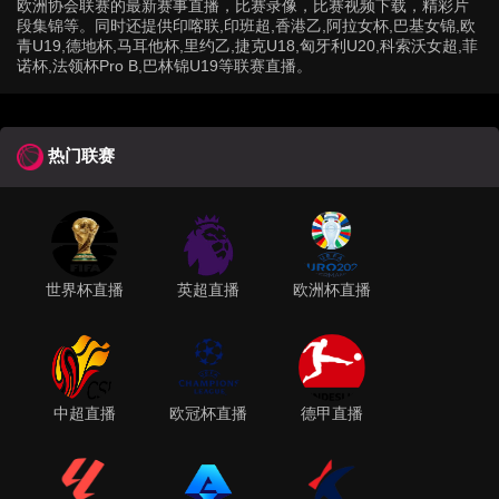
欧洲协会联赛的最新赛事直播，比赛录像，比赛视频下载，精彩片
段集锦等。同时还提供印喀联,印班超,香港乙,阿拉女杯,巴基女锦,欧
青U19,德地杯,马耳他杯,里约乙,捷克U18,匈牙利U20,科索沃女超,菲
诺杯,法领杯Pro B,巴林锦U19等联赛直播。
热门联赛
世界杯直播
英超直播
欧洲杯直播
中超直播
欧冠杯直播
德甲直播