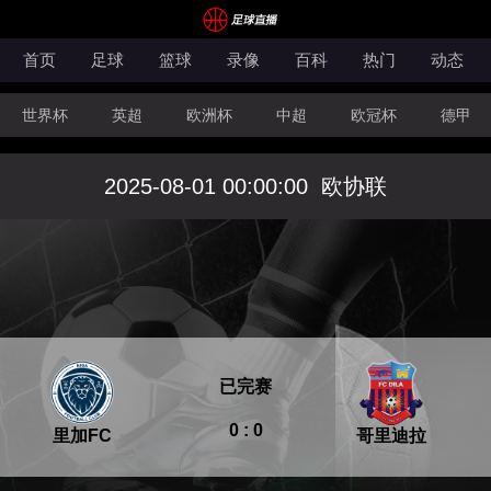
首页
足球
篮球
录像
百科
热门
动态
世界杯
英超
欧洲杯
中超
欧冠杯
德甲
CBA
FIBA洲际杯
2025-08-01 00:00:00
欧协联
已完赛
0 : 0
里加FC
哥里迪拉