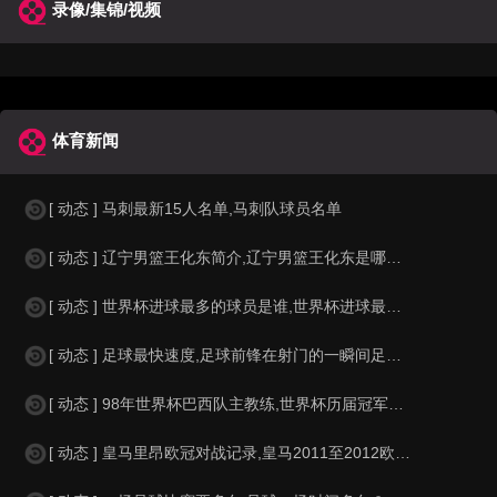
录像/集锦/视频
体育新闻
[ 动态 ] 马刺最新15人名单,马刺队球员名单
[ 动态 ] 辽宁男篮王化东简介,辽宁男篮王化东是哪里人？
[ 动态 ] 世界杯进球最多的球员是谁,世界杯进球最多的球员是谁？
[ 动态 ] 足球最快速度,足球前锋在射门的一瞬间足球的速度有多快？？
[ 动态 ] 98年世界杯巴西队主教练,世界杯历届冠军球队教练
[ 动态 ] 皇马里昂欧冠对战记录,皇马2011至2012欧冠赛程&nbs