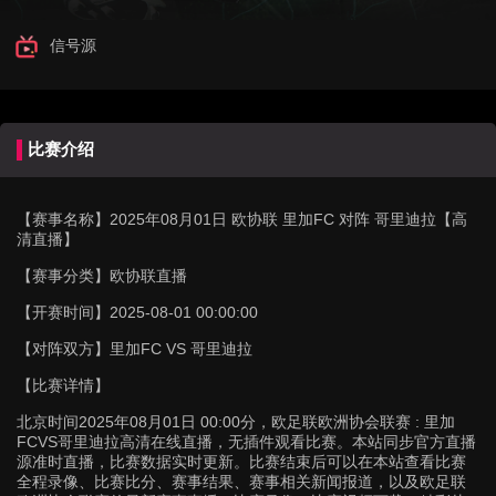
信号源
比赛介绍
【赛事名称】
2025年08月01日 欧协联 里加FC 对阵 哥里迪拉【高
清直播】
【赛事分类】
欧协联直播
【开赛时间】
2025-08-01 00:00:00
【对阵双方】
里加FC VS 哥里迪拉
【比赛详情】
北京时间2025年08月01日 00:00分，欧足联欧洲协会联赛 : 里加
FCVS哥里迪拉高清在线直播，无插件观看比赛。本站同步官方直播
源准时直播，比赛数据实时更新。比赛结束后可以在本站查看比赛
全程录像、比赛比分、赛事结果、赛事相关新闻报道，以及欧足联