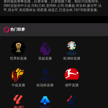
赛的最新赛事直播，比赛录像，比赛视频下载，精彩片段集锦等。
同时还提供中大足,印杜兰杯,意丙杯,土丙,坦桑超,荷女杯,蒙古甲,法
甲,荷女甲,突尼斯杯女,明星赛,保篮乙,巴圣女杯,TBT等联赛直播。
热门联赛
世界杯直播
英超直播
欧洲杯直播
中超直播
欧冠杯直播
德甲直播