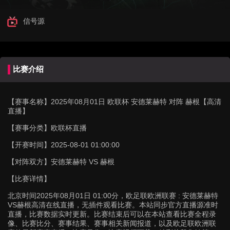
信号源
比赛介绍
【赛事名称】
2025年08月01日 欧联杯 安德莱赫特 对阵 赫根【高清
直播】
【赛事分类】
欧联杯直播
【开赛时间】
2025-08-01 01:00:00
【对阵双方】
安德莱赫特 VS 赫根
【比赛详情】
北京时间2025年08月01日 01:00分，欧足联欧洲联赛 : 安德莱赫特
VS赫根高清在线直播，无插件观看比赛。本站同步官方直播源准时
直播，比赛数据实时更新。比赛结束后可以在本站查看比赛全程录
像、比赛比分、赛事结果、赛事相关新闻报道，以及欧足联欧洲联