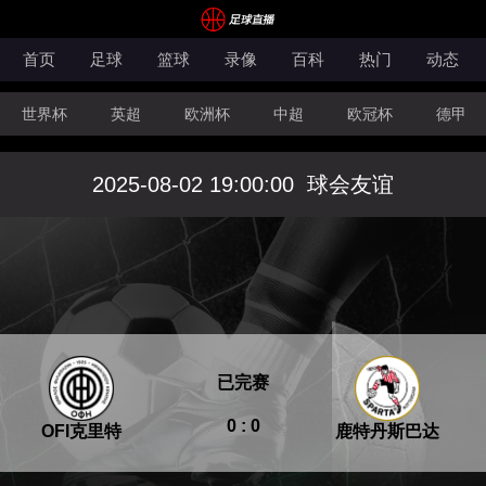
首页
足球
篮球
录像
百科
热门
动态
世界杯
英超
欧洲杯
中超
欧冠杯
德甲
CBA
FIBA洲际杯
2025-08-02 19:00:00
球会友谊
已完赛
0 : 0
OFI克里特
鹿特丹斯巴达