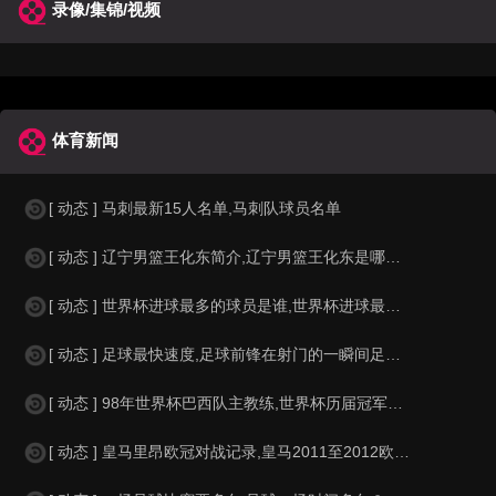
录像/集锦/视频
体育新闻
[ 动态 ] 马刺最新15人名单,马刺队球员名单
[ 动态 ] 辽宁男篮王化东简介,辽宁男篮王化东是哪里人？
[ 动态 ] 世界杯进球最多的球员是谁,世界杯进球最多的球员是谁？
[ 动态 ] 足球最快速度,足球前锋在射门的一瞬间足球的速度有多快？？
[ 动态 ] 98年世界杯巴西队主教练,世界杯历届冠军球队教练
[ 动态 ] 皇马里昂欧冠对战记录,皇马2011至2012欧冠赛程&nbs