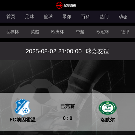
首页
足球
篮球
录像
百科
热门
动态
世界杯
英超
欧洲杯
中超
欧冠杯
德甲
CBA
FIBA洲际杯
2025-08-02 21:00:00
球会友谊
已完赛
0 : 0
FC埃因霍温
洛默尔