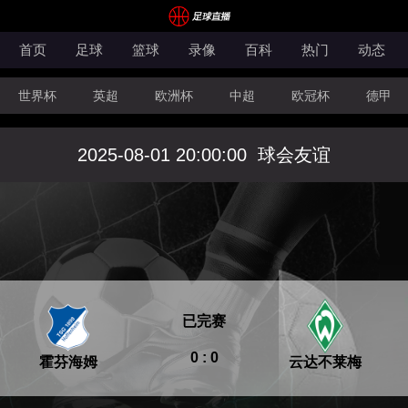
首页
足球
篮球
录像
百科
热门
动态
世界杯
英超
欧洲杯
中超
欧冠杯
德甲
CBA
FIBA洲际杯
2025-08-01 20:00:00
球会友谊
已完赛
0 : 0
霍芬海姆
云达不莱梅