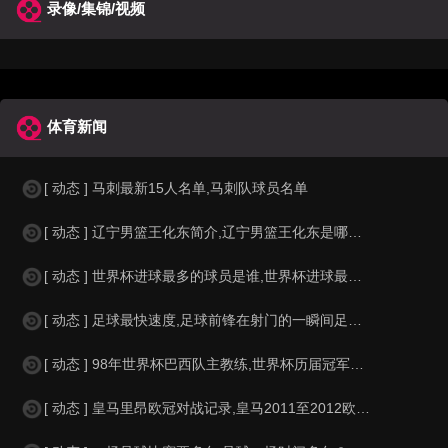
录像/集锦/视频
体育新闻
[ 动态 ] 马刺最新15人名单,马刺队球员名单
[ 动态 ] 辽宁男篮王化东简介,辽宁男篮王化东是哪里人？
[ 动态 ] 世界杯进球最多的球员是谁,世界杯进球最多的球员是谁？
[ 动态 ] 足球最快速度,足球前锋在射门的一瞬间足球的速度有多快？？
[ 动态 ] 98年世界杯巴西队主教练,世界杯历届冠军球队教练
[ 动态 ] 皇马里昂欧冠对战记录,皇马2011至2012欧冠赛程&nbs