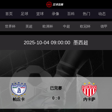
首页
足球
篮球
录像
百科
热门
动态
世界杯
英超
欧洲杯
中超
欧冠杯
德甲
CBA
FIBA洲际杯
2025-10-04 09:00:00
墨西超
已完赛
0 : 0
帕丘卡
内卡萨