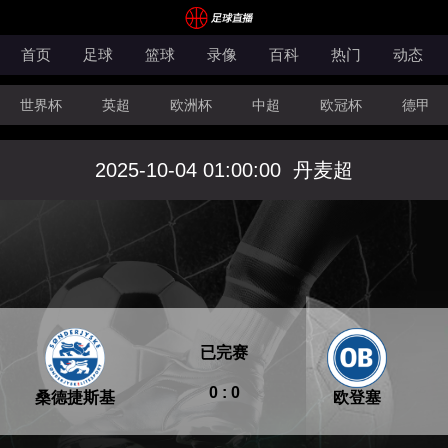
首页
足球
篮球
录像
百科
热门
动态
世界杯
英超
欧洲杯
中超
欧冠杯
德甲
CBA
FIBA洲际杯
2025-10-04 01:00:00
丹麦超
已完赛
0 : 0
桑德捷斯基
欧登塞