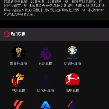
的最新赛事直播，比赛录像，比赛视频下载，精彩片段集锦等。同
时还提供英北甲,澳预备联合会杯,乌拉后备,爱甲,加勒女挑,马后杯,迪
拜杯,乌拉圭M联,欧国预,非洲杯预,波多黎各超,巴西ESDB杯,澳女Big
V,WNBA等联赛直播。
热门联赛
世界杯直播
英超直播
欧洲杯直播
中超直播
欧冠杯直播
德甲直播