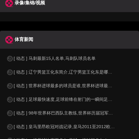
录像/集锦/视频
体育新闻
[ 动态 ] 马刺最新15人名单,马刺队球员名单
[ 动态 ] 辽宁男篮王化东简介,辽宁男篮王化东是哪里人？
[ 动态 ] 世界杯进球最多的球员是谁,世界杯进球最多的球员是谁？
[ 动态 ] 足球最快速度,足球前锋在射门的一瞬间足球的速度有多快？？
[ 动态 ] 98年世界杯巴西队主教练,世界杯历届冠军球队教练
[ 动态 ] 皇马里昂欧冠对战记录,皇马2011至2012欧冠赛程&nbs