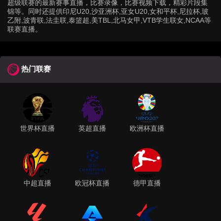
超级联赛的最新赛事直播，比赛录像，比赛视频下载，精彩片段集
锦等。同时还提供印尼U20,沙亚洲杯,亚女U20,女和平杯,尼拉杯,玻
乙附,波青联,法圭联,泰篮超,美TBL,北马女甲,VTB学生联女,NCAA等
联赛直播。
热门联赛
世界杯直播
英超直播
欧洲杯直播
中超直播
欧冠杯直播
德甲直播