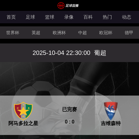
首页
足球
篮球
录像
百科
热门
动态
世界杯
英超
欧洲杯
中超
欧冠杯
德甲
CBA
FIBA洲际杯
2025-10-04 22:30:00
葡超
已完赛
0 : 0
阿马多拉之星
吉维森特