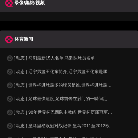
录像/集锦/视频
体育新闻
[ 动态 ] 马刺最新15人名单,马刺队球员名单
[ 动态 ] 辽宁男篮王化东简介,辽宁男篮王化东是哪里人？
[ 动态 ] 世界杯进球最多的球员是谁,世界杯进球最多的球员是谁？
[ 动态 ] 足球最快速度,足球前锋在射门的一瞬间足球的速度有多快？？
[ 动态 ] 98年世界杯巴西队主教练,世界杯历届冠军球队教练
[ 动态 ] 皇马里昂欧冠对战记录,皇马2011至2012欧冠赛程&nbs