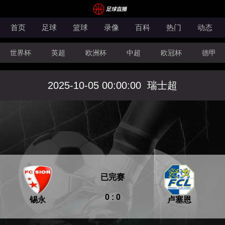
首页
足球
篮球
录像
百科
热门
动态
世界杯
英超
欧洲杯
中超
欧冠杯
德甲
CBA
FIBA洲际杯
2025-10-05 00:00:00
瑞士超
已完赛
0 : 0
锡永
卢塞恩