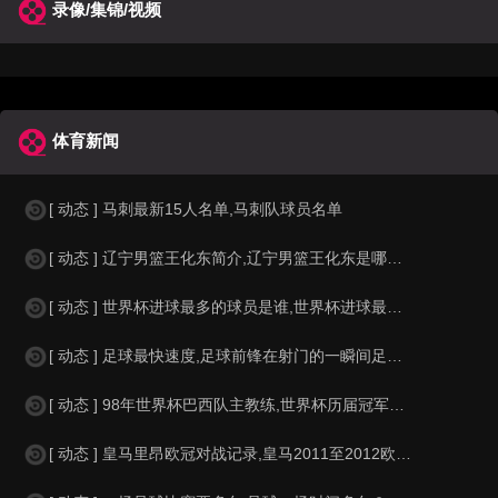
录像/集锦/视频
体育新闻
[ 动态 ] 马刺最新15人名单,马刺队球员名单
[ 动态 ] 辽宁男篮王化东简介,辽宁男篮王化东是哪里人？
[ 动态 ] 世界杯进球最多的球员是谁,世界杯进球最多的球员是谁？
[ 动态 ] 足球最快速度,足球前锋在射门的一瞬间足球的速度有多快？？
[ 动态 ] 98年世界杯巴西队主教练,世界杯历届冠军球队教练
[ 动态 ] 皇马里昂欧冠对战记录,皇马2011至2012欧冠赛程&nbs