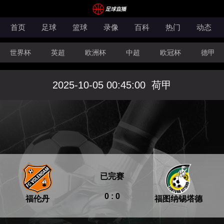
首页
足球
篮球
录像
百科
热门
动态
世界杯
英超
欧洲杯
中超
欧冠杯
德甲
CBA
FIBA洲际杯
2025-10-05 00:45:00
荷甲
已完赛
0 : 0
福伦丹
福图纳锡塔德