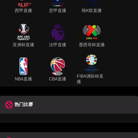
西甲直播
意甲直播
韩K联直播
亚洲杯直播
法甲直播
墨西哥杯直播
FIBA洲际杯直
NBA直播
CBA直播
播
热门比赛