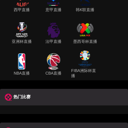
西甲直播
意甲直播
韩K联直播
亚洲杯直播
法甲直播
墨西哥杯直播
FIBA洲际杯直
NBA直播
CBA直播
播
热门比赛