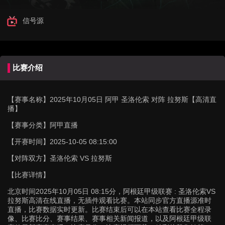
信号源
比赛介绍
【赛事名称】
2025年10月05日 阿甲 圣洛伦索 对阵 拉努斯【高清直
播】
【赛事分类】
阿甲直播
【开赛时间】
2025-10-05 08:15:00
【对阵双方】
圣洛伦索 VS 拉努斯
【比赛详情】
北京时间2025年10月05日 08:15分，阿根廷甲级联赛 : 圣洛伦索VS
拉努斯高清在线直播，无插件观看比赛。本站同步官方直播源准时
直播，比赛数据实时更新。比赛结束后可以在本站查看比赛全程录
像、比赛比分、赛事结果、赛事相关新闻报道，以及阿根廷甲级联