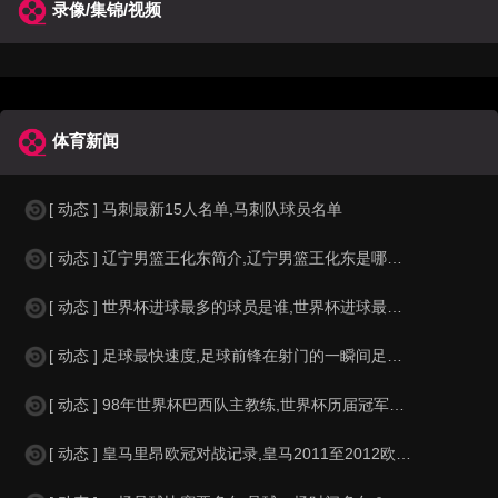
录像/集锦/视频
体育新闻
[ 动态 ] 马刺最新15人名单,马刺队球员名单
[ 动态 ] 辽宁男篮王化东简介,辽宁男篮王化东是哪里人？
[ 动态 ] 世界杯进球最多的球员是谁,世界杯进球最多的球员是谁？
[ 动态 ] 足球最快速度,足球前锋在射门的一瞬间足球的速度有多快？？
[ 动态 ] 98年世界杯巴西队主教练,世界杯历届冠军球队教练
[ 动态 ] 皇马里昂欧冠对战记录,皇马2011至2012欧冠赛程&nbs