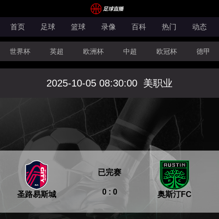
首页
足球
篮球
录像
百科
热门
动态
世界杯
英超
欧洲杯
中超
欧冠杯
德甲
CBA
FIBA洲际杯
2025-10-05 08:30:00
美职业
已完赛
0 : 0
圣路易斯城
奥斯汀FC