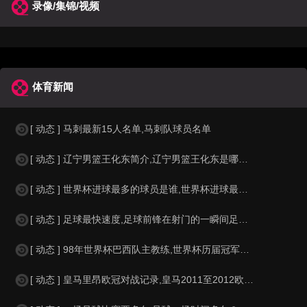
录像/集锦/视频
体育新闻
[ 动态 ] 马刺最新15人名单,马刺队球员名单
[ 动态 ] 辽宁男篮王化东简介,辽宁男篮王化东是哪里人？
[ 动态 ] 世界杯进球最多的球员是谁,世界杯进球最多的球员是谁？
[ 动态 ] 足球最快速度,足球前锋在射门的一瞬间足球的速度有多快？？
[ 动态 ] 98年世界杯巴西队主教练,世界杯历届冠军球队教练
[ 动态 ] 皇马里昂欧冠对战记录,皇马2011至2012欧冠赛程&nbs