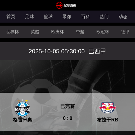
首页
足球
篮球
录像
百科
热门
动态
世界杯
英超
欧洲杯
中超
欧冠杯
德甲
CBA
FIBA洲际杯
2025-10-05 05:30:00
巴西甲
已完赛
0 : 0
格雷米奥
布拉干RB