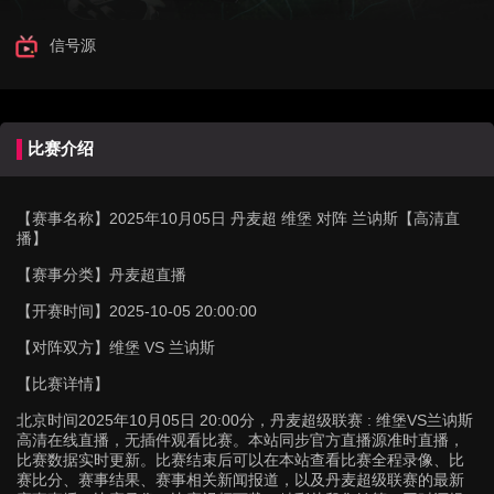
信号源
比赛介绍
【赛事名称】
2025年10月05日 丹麦超 维堡 对阵 兰讷斯【高清直
播】
【赛事分类】
丹麦超直播
【开赛时间】
2025-10-05 20:00:00
【对阵双方】
维堡 VS 兰讷斯
【比赛详情】
北京时间2025年10月05日 20:00分，丹麦超级联赛 : 维堡VS兰讷斯
高清在线直播，无插件观看比赛。本站同步官方直播源准时直播，
比赛数据实时更新。比赛结束后可以在本站查看比赛全程录像、比
赛比分、赛事结果、赛事相关新闻报道，以及丹麦超级联赛的最新